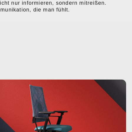
cht nur informieren, sondern mitreißen.
unikation, die man fühlt.
R - THE ART OF SITTING
isualisierung