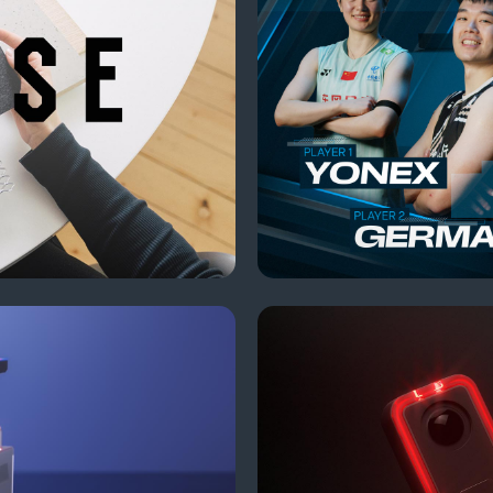
CYKLAER AEY
The ride safety system