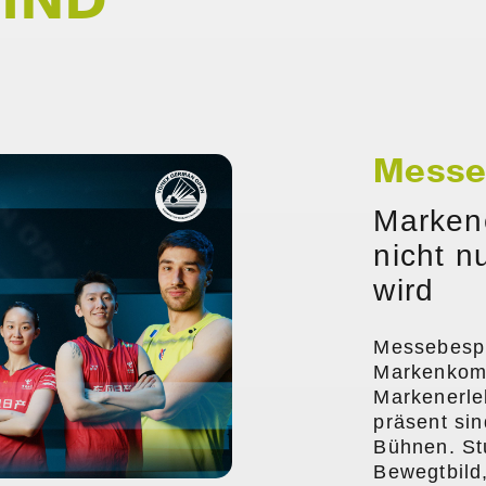
MIND
Messe
Marken
N
nicht n
wird
Messebespi
Markenkomm
Markenerle
präsent si
Bühnen. St
Bewegtbild,