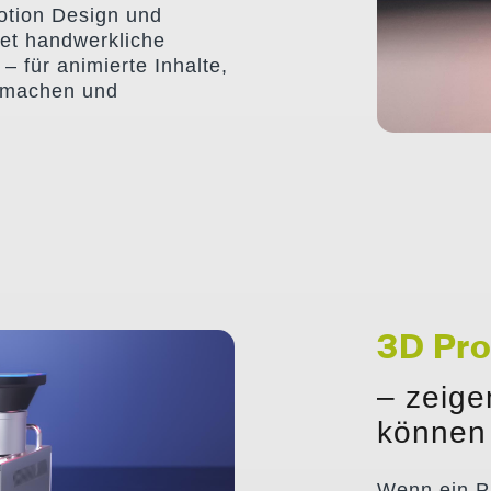
otion Design und
et handwerkliche
 – für animierte Inhalte,
 machen und
3D Pro
– zeige
NOLOGY
können
Wenn ein Pr