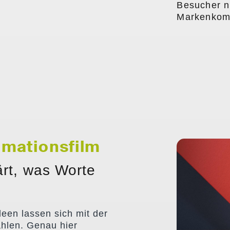
Besucher ni
Markenkomm
imationsfilm
rt, was Worte
KLÖBE
3D Produktv
een lassen sich mit der
ählen. Genau hier