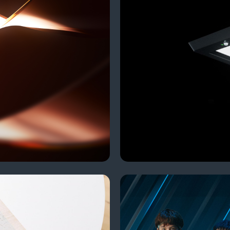
TION
WALDMANN L
3D Produktvisualisierung
YONEX GERM
Sportspresentation